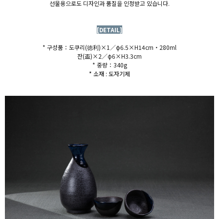
선물용으로도 디자인과 품질을 인정받고 있습니다.
[DETAIL]
* 구성품：도쿠리(
徳利)×1／φ6.5×H14cm・280ml
잔(盃)×2／φ6×H3.3cm
* 중량：340g
* 소재 : 도자기제