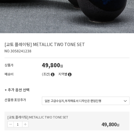
[교토 플레이팅] METALLIC TWO TONE SET
NO.3058241238
49,800
상품가
원
배송비
(조건)
지역별
+ 추가 옵션 선택
선물용 포장추가
[교토 플레이팅] METALLIC TWO TONE SET
49,800
원