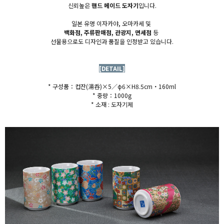
신뢰높은
핸드 메이드 도자기
입니다.
일본 유명 이자카야, 오마카세 및
백화점, 주류판매점, 관광지, 면세점
등
선물용으로도 디자인과 품질을 인정받고 있습니다.
[DETAIL]
* 구성품：
컵잔(湯呑)×5／φ6×H8.5cm・160ml
* 중량：1000g
* 소재 : 도자기제