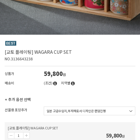
[교토 플레이팅] WAGARA CUP SET
NO.3136643238
59,800
상품가
원
배송비
(조건)
지역별
+ 추가 옵션 선택
선물용 포장추가
[교토 플레이팅] WAGARA CUP SET
59,800
원