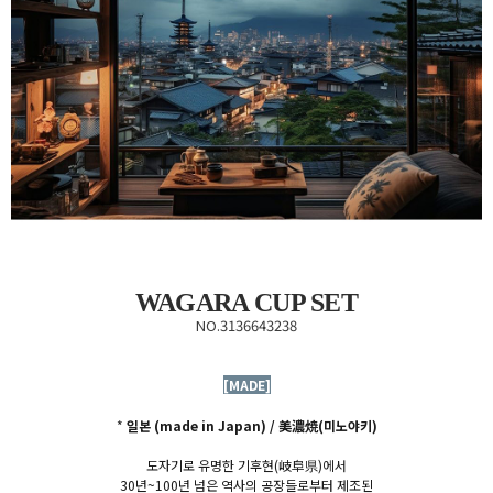
WAGARA CUP SET
NO.3136643238
[MADE]
*
일본 (made in Japan) /
美濃焼(미노야키)
도자기로 유명한 기후현(
岐阜県)에서
30년~100년 넘은 역사의 공장들로부터 제조된