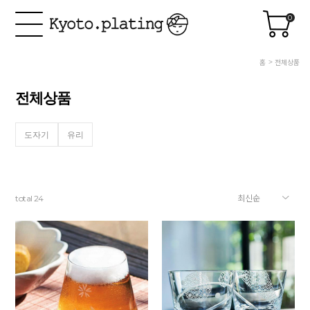
0
홈
전체상품
전체상품
도자기
유리
total
24