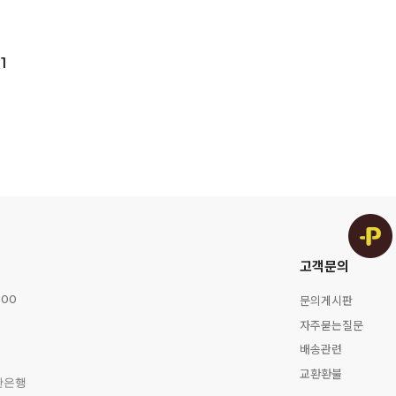
1
고객문의
문의게시판
:00
자주묻는질문
배송관련
교환환불
한은행