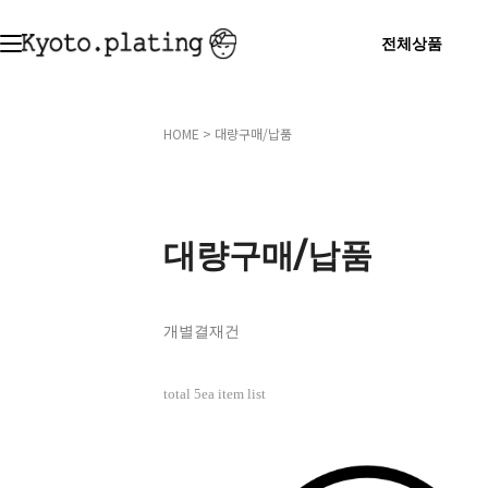
전체상품
HOME
>
대량구매/납품
대량구매/납품
개별결재건
total
5
ea item list