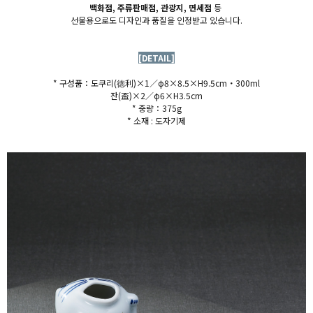
백화점, 주류판매점, 관광지, 면세점
등
선물용으로도 디자인과 품질을 인정받고 있습니다.
[DETAIL]
* 구성품：도쿠리(
徳利)×1／φ8×8.5×H9.5cm・300ml
잔(盃)×2／φ6×H3.5cm
* 중량：375g
* 소재 : 도자기제