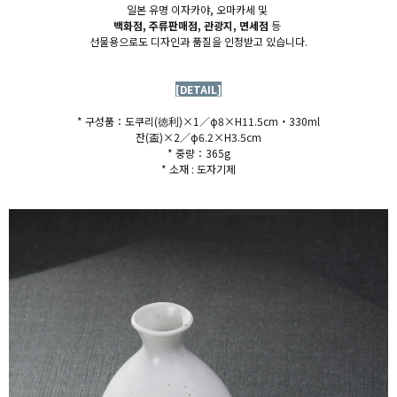
일본 유명 이자카야, 오마카세 및
백화점, 주류판매점, 관광지, 면세점
등
선물용으로도 디자인과 품질을 인정받고 있습니다.
[DETAIL]
* 구성품：도쿠리(
徳利)×1／φ8×H11.5cm・330ml
잔(盃)×2／φ6.2×H3.5cm
* 중량：365g
* 소재 : 도자기제