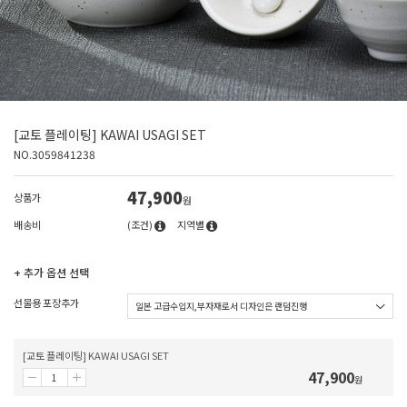
[교토 플레이팅] KAWAI USAGI SET
NO.3059841238
47,900
상품가
원
배송비
(조건)
지역별
+ 추가 옵션 선택
선물용 포장추가
[교토 플레이팅] KAWAI USAGI SET
47,900
원