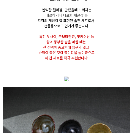
엔틱한 컬러감, 만졌을때 느껴지는
매끈하거나 터프한 재질감 등
각각의 개성이 잘 표현된 술잔
세트로서
선물용으로도 인기가 좋습니다.
특히 닷사이, 구보타만쥬, 핫카이산 등
향이 풍부한 술을 마실 때는
잔 선택이 중요한데 입구가 넓고
바닥이 좁은 것이 풍미감을 높여줌으로
이 잔 세트를 적극 추천합니다!