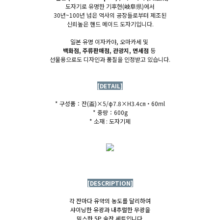
도자기로 유명한 기후현(
岐阜県)에서
30년~100년 넘은 역사의 공장들로부터 제조된
신뢰높
은
핸드 메이드 도자기
입니다.
일본 유명 이자카야, 오마카세 및
백화점, 주류판매점, 관광지, 면세점
등
선물용으로도 디자인과 품질을 인정받고 있습니다.
[DETAIL]
* 구성품：
잔(盃)×5/φ7.8×H3.4㎝・60ml
* 중량：600g
* 소재 : 도자기제
[DESCRIPTION]
각 잔마다 유약의 농도를 달리하여
샤이닝한 유광과 내추럴한 무광을
믹스한 5P 술잔 세트입니다.