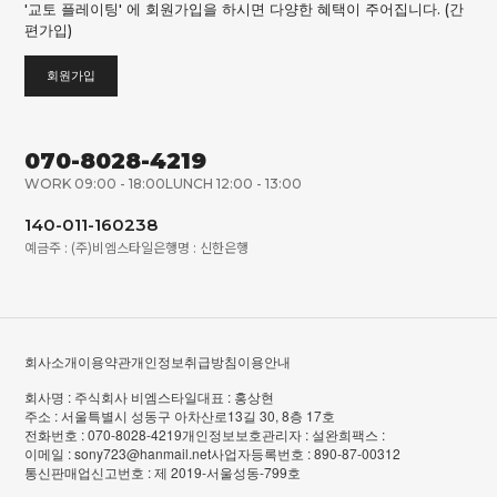
'교토 플레이팅' 에 회원가입을 하시면 다양한 혜택이 주어집니다. (간
편가입)
회원가입
070-8028-4219
WORK 09:00 - 18:00
LUNCH 12:00 - 13:00
140-011-160238
예금주 : (주)비엠스타일
은행명 : 신한은행
회사소개
이용약관
개인정보취급방침
이용안내
회사명 : 주식회사 비엠스타일
대표 : 홍상현
주소 : 서울특별시 성동구 아차산로13길 30, 8층 17호
전화번호 : 070-8028-4219
개인정보보호관리자 : 설완희
팩스 :
이메일 : sony723@hanmail.net
사업자등록번호 : 890-87-00312
통신판매업신고번호 : 제 2019-서울성동-799호